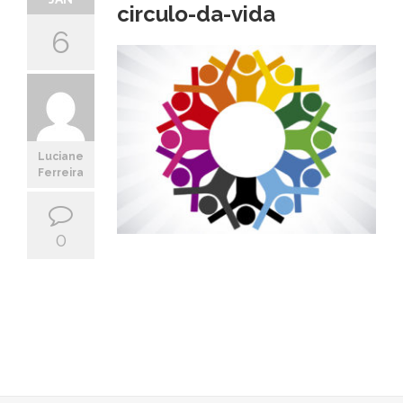
circulo-da-vida
6
Luciane
Ferreira
0