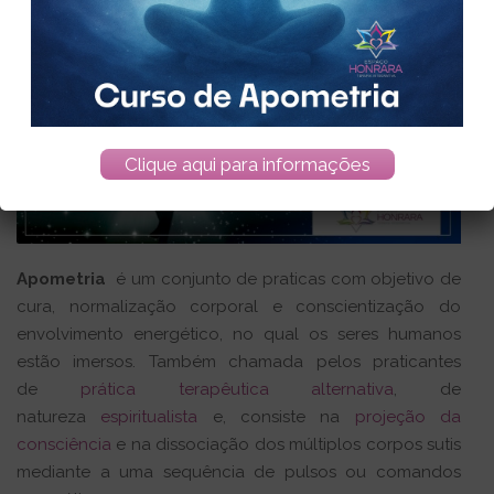
Clique aqui para informações
Apometria
é um conjunto de praticas com objetivo de
cura, normalização corporal e conscientização do
envolvimento energético, no qual os seres humanos
estão imersos. Também chamada pelos praticantes
de
prática terapêutica alternativa
, de
natureza
espiritualista
e, consiste na
projeção da
consciência
e na dissociação dos múltiplos corpos sutis
mediante a uma sequência de pulsos ou comandos