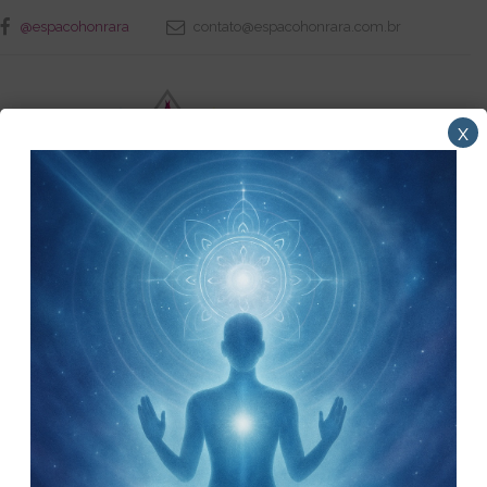
@espacohonrara
contato@espacohonrara.com.br
x
Home
Cursos e Atividades
Curso de Apometria
Curso de Apometria