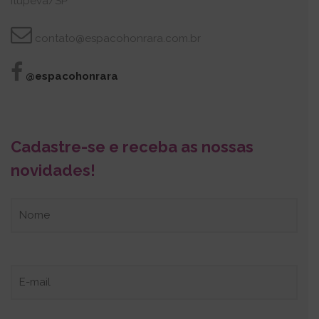
Itupeva/SP
contato@espacohonrara.com.br
@espacohonrara
Cadastre-se e receba as nossas
novidades!