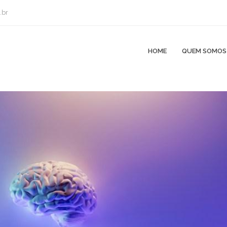
.br
HOME
QUEM SOMOS
ue é e como é feita essa terapia