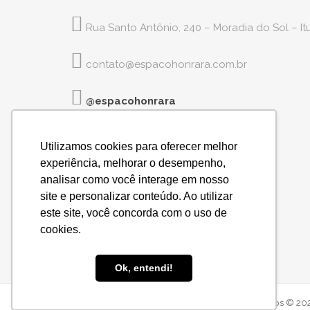
Rua Santo Antônio, 240 – Moradia do Sol – I
contato@espacohonrara.com.br
@espacohonrara
Utilizamos cookies para oferecer melhor
experiência, melhorar o desempenho,
analisar como você interage em nosso
site e personalizar conteúdo. Ao utilizar
este site, você concorda com o uso de
cookies.
Ok, entendi!
ESPAÇO HONRARA - Todos os direitos reservados © 202