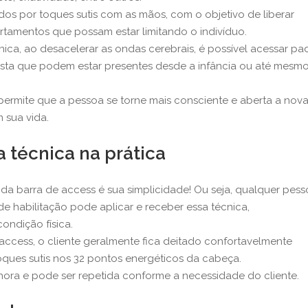
ados por toques sutis com as mãos, com o objetivo de liberar
amentos que possam estar limitando o indivíduo.
ica, ao desacelerar as ondas cerebrais, é possível acessar pa
sta que podem estar presentes desde a infância ou até mesm
permite que a pessoa se torne mais consciente e aberta a nov
 sua vida.
 técnica na prática
s da barra de access é sua simplicidade! Ou seja, qualquer pes
 habilitação pode aplicar e receber essa técnica,
ndição física.
access, o cliente geralmente fica deitado confortavelmente
oques sutis nos 32 pontos energéticos da cabeça.
ra e pode ser repetida conforme a necessidade do cliente.