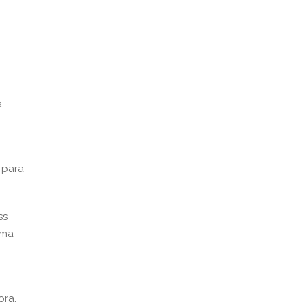
a
 para
ss
uma
ora.