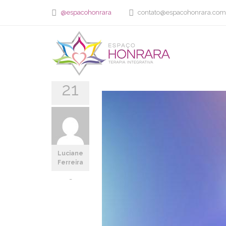
@espacohonrara
contato@espacohonrara.com
Home
Barra de Access: o que é e como é feita essa terapia
ARTIGOS
MAR
Barra de Access: o q
21
Luciane
Ferreira
-