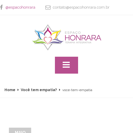
@espacohonrara
contato@espacohonrara.com.br
Home
Você tem empatia?
voce-tem-empatia
MAIO