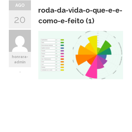
AGO
roda-da-vida-o-que-e-e-
20
como-e-feito (1)
honrara-
admin
-