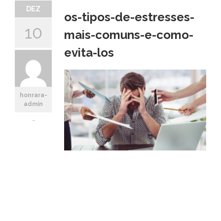
DEZ
os-tipos-de-estresses-
10
mais-comuns-e-como-
evita-los
honrara-
admin
-